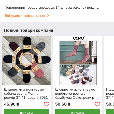
Повернення товару впродовж 14 днів за рахунок покупця
Всі умови повернення
Подібні товари компанії
Шкарпетки жіночі термо
Шкарпетки жіночі термо
Підс
собача вовна Фенна,
верблюжа вовна з
норк
розмір 37-41, асорті, 8051
бамбуком Osko, розмір
37-4
37-41, асорті, 1905
46,90
50,60
50,
₴
₴
Купити
Купити