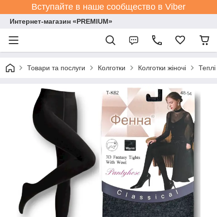
Вступайте в наше сообщество в Viber
Интернет-магазин «PREMIUM»
Товари та послуги
Колготки
Колготки жіночі
Теплі