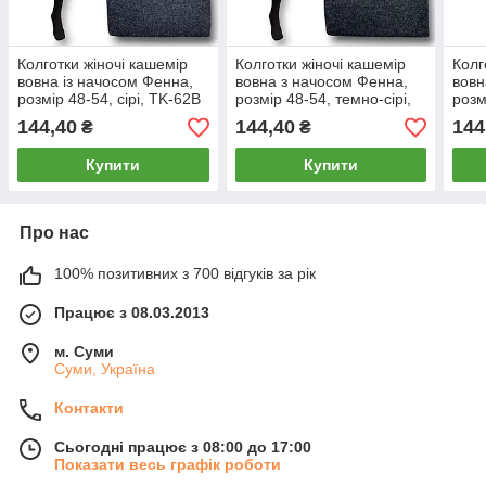
Колготки жіночі кашемір
Колготки жіночі кашемір
Колг
вовна із начосом Фенна,
вовна з начосом Фенна,
вовн
розмір 48-54, сірі, TK-62B
розмір 48-54, темно-сірі,
розм
TK-62B
62B
144,40
144,40
144
₴
₴
Купити
Купити
Про нас
100% позитивних з 700 відгуків за рік
Працює з 08.03.2013
м. Суми
Суми, Україна
Контакти
Сьогодні працює з 08:00 до 17:00
Показати весь графік роботи