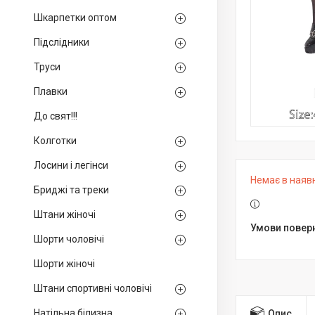
Шкарпетки оптом
Підслідники
Труси
Плавки
До свят!!!
Колготки
Лосини і легінси
Немає в наяв
Бриджі та треки
Штани жіночі
Шорти чоловічі
Шорти жіночі
Штани спортивні чоловічі
Натільна білизна
Опис