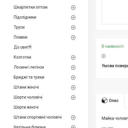
Шкарпетки оптом
Підслідники
Труси
Плавки
В наявності
До свят!!!
Колготки
Лосини і легінси
Бриджі та треки
Штани жіночі
Шорти чоловічі
Опис
Шорти жіночі
Штани спортивні чоловічі
Майка чолові
Натільна білизна