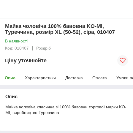
Майка чоловіча 100% бавовна KO-MI,
Туреччина, розмір XL (50-52), сіра, 010407
В наявності
Код: 010407
Роздріб
Ціну уточнюйте
Опис
Характеристики
Доставка
Оплата
Умови п
Опис
Майка чоловіча класична зі 100% бавовни торгової марки KO-
MI, виробництво Туреччина.