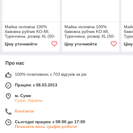
Майка чоловіча 100%
Майка чоловіча 100%
Майк
бавовна рубчик KO-MI,
бавовна рубчик KO-MI,
баво
Туреччина, розмір XL (50-
Туреччина, розмір XL (50-
Туре
52), біла, 010415
52), сіра, 010419
52),
Ціну уточнюйте
Ціну уточнюйте
Цін
Про нас
100% позитивних з 703 відгуків за рік
Працює з 08.03.2013
м. Суми
Суми, Україна
Контакти
Сьогодні працює з 08:00 до 17:00
Показати весь графік роботи