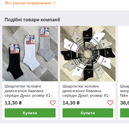
Всі умови повернення
Подібні товари компанії
Шкарпетки чоловічі
Шкарпетки чоловічі
Шкар
демісезонні бавовна
демісезонні бавовна
махр
середні Дукат, розмір 41-
середні Дукат, розмір 41-
Nike
45, асорті, 703
45, асорті, 139
розм
13,30
14,30
38,
₴
₴
Купити
Купити