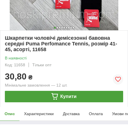
Шкарпетки чоловічі демісезонні бавовна
середні Puma Perfomance Tennis, розмір 41-
45, асорті, 11658
В наявності
Код: 11658
Тільки опт
30,80
₴
Мінімальне замовлення — 12 шт.
Купити
Опис
Характеристики
Доставка
Оплата
Умови п