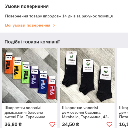
Умови повернення
Повернення товару впродовж 14 днів за рахунок покупця
Всі умови повернення
Подібні товари компанії
Шкарпетки чоловічі
Шкарпетки чоловічі
Шкар
демісезонні бавовна
демісезонні бавовна
демі
високі Fila, Туреччина,
Mirabello, Туреччина, 42-
Пота
розмір 41-45, асорті,
45 розмір, короткі, чорні,
чорн
36,80
34,50
16,
₴
₴
04533
05749