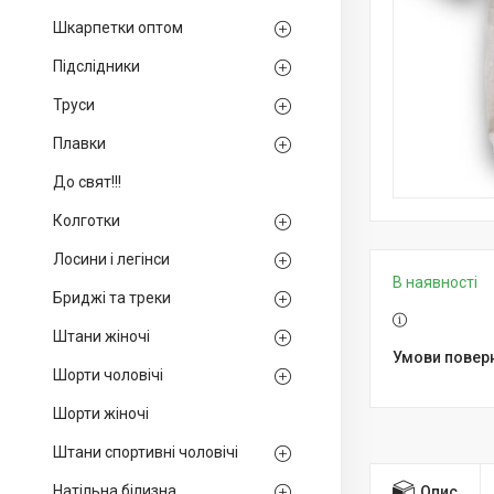
Шкарпетки оптом
Підслідники
Труси
Плавки
До свят!!!
Колготки
Лосини і легінси
В наявності
Бриджі та треки
Штани жіночі
Шорти чоловічі
Шорти жіночі
Штани спортивні чоловічі
Натільна білизна
Опис