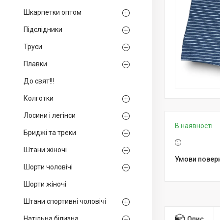
Шкарпетки оптом
Підслідники
Труси
Плавки
До свят!!!
Колготки
Лосини і легінси
В наявності
Бриджі та треки
Штани жіночі
Шорти чоловічі
Шорти жіночі
Штани спортивні чоловічі
Натільна білизна
Опис