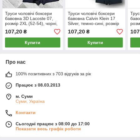
Труси чоловічі боксери
Труси чоловічі боксери
Трус
бавовна 3D Lacoste 07,
бавовна Calvin Klein 17
баво
розмір 2XL (52-54), чорні,
Silver, темно-сині, розмір
розм
03375
3XL (52-54), 013076
013
107,20
107,20
107
₴
₴
Купити
Купити
Про нас
100% позитивних з 703 відгуків за рік
Працює з 08.03.2013
м. Суми
Суми, Україна
Контакти
Сьогодні працює з 08:00 до 17:00
Показати весь графік роботи