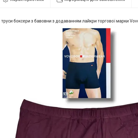
і труси боксери з бавовни з додаванням лайкри торгової марки Vov