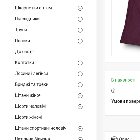
Шкарпетки оптом
Підслідники
Труси
Плавки
До свят!!!
Колготки
Лосини і легінси
В наявності
Бриджі та треки
Штани жіночі
Шорти чоловічі
Шорти жіночі
Штани спортивні чоловічі
Натільна білизна
Опис