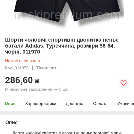
Шорти чоловічі спортивні двонитка пеньє
батали Adidas, Туреччина, розміри 56-64,
чорні, 011970
Немає в наявності
Код: 011970
Тільки опт
286,60
₴
Мінімальне замовлення — 5 шт.
Опис
Характеристики
Доставка
Оплата
Умови п
Опис
Шорти чоловічі спортивні двонитка пеньє торгової марки