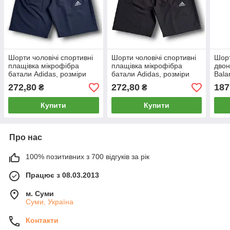
Шорти чоловічі спортивні
Шорти чоловічі спортивні
Шорт
плащівка мікрофібра
плащівка мікрофібра
двон
батали Adidas, розміри
батали Adidas, розміри
Bala
56-64, темно-сині, 011486
56-64, чорні, 011485
чорн
272,80
272,80
187
₴
₴
Купити
Купити
Про нас
100% позитивних з 700 відгуків за рік
Працює з 08.03.2013
м. Суми
Суми, Україна
Контакти