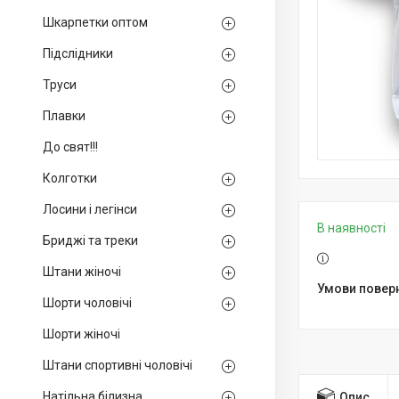
Шкарпетки оптом
Підслідники
Труси
Плавки
До свят!!!
Колготки
Лосини і легінси
В наявності
Бриджі та треки
Штани жіночі
Шорти чоловічі
Шорти жіночі
Штани спортивні чоловічі
Натільна білизна
Опис