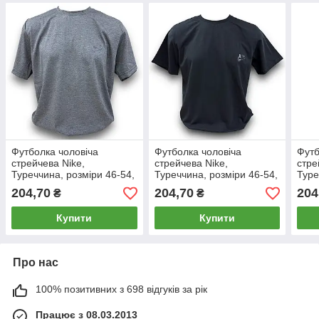
Футболка чоловіча
Футболка чоловіча
Футб
стрейчева Nike,
стрейчева Nike,
стре
Туреччина, розміри 46-54,
Туреччина, розміри 46-54,
Туре
темно-сіра (меланж),
чорна, 011840
біла
204,70
204,70
204
₴
₴
011844
Купити
Купити
Про нас
100% позитивних з 698 відгуків за рік
Працює з 08.03.2013