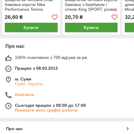
бавовна короткі Nike
бавовна з бамбуком і
демі
Performance Tennis,
сіткою King SPORT, розмір
Mira
Туреччина, розмір 41-45,
40-45, білі, 4213
45 ро
26,60
20,70
32,
₴
₴
чорні, 11723
057
Купити
Купити
Про нас
100% позитивних з 700 відгуків за рік
Працює з 08.03.2013
м. Суми
Суми, Україна
Контакти
Сьогодні працює з 08:00 до 17:00
Показати весь графік роботи
Про нас