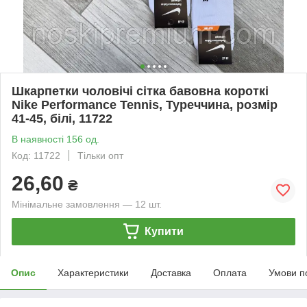
Шкарпетки чоловічі сітка бавовна короткі
Nike Performance Tennis, Туреччина, розмір
41-45, білі, 11722
В наявності 156 од.
Код: 11722
Тільки опт
26,60
₴
Мінімальне замовлення — 12 шт.
Купити
Опис
Характеристики
Доставка
Оплата
Умови п