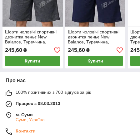
Шорти чоловічі спортивні
Шорти чоловічі спортивні
Шорт
двонитка пеньє New
двонитка пеньє New
двон
Balance, Туреччина,
Balance, Туреччина,
Туре
розміри 46-54, темно-сірі,
розміри 46-54, темно-сині,
сірі
245,60
245,60
245
₴
₴
12315
12312
Купити
Купити
Про нас
100% позитивних з 700 відгуків за рік
Працює з 08.03.2013
м. Суми
Суми, Україна
Контакти