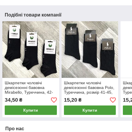
Подібні товари компанії
Шкарпетки чоловічі
Шкарпетки чоловічі
Шкар
демісезонні бавовна
демісезонні бавовна Polo,
демі
Mirabello, Туреччина, 42-
Туреччина, розмір 41-45,
Туре
45 розмір, короткі, чорні,
чорні, 08999
чорн
34,50
15,20
15,
₴
₴
05749
Купити
Купити
Про нас