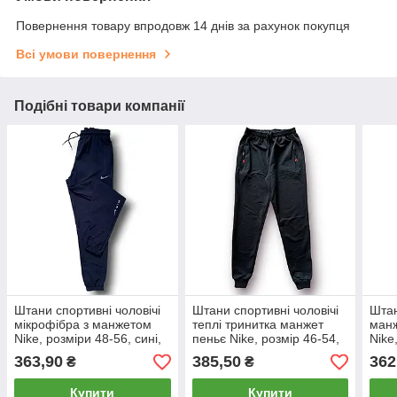
Повернення товару впродовж 14 днів за рахунок покупця
Всі умови повернення
Подібні товари компанії
Штани спортивні чоловічі
Штани спортивні чоловічі
Штан
мікрофібра з манжетом
теплі тринитка манжет
манж
Nike, розміри 48-56, сині,
пеньє Nike, розмір 46-54,
Nike
33
сірі, 05454
54, с
363,90
385,50
362
₴
₴
Купити
Купити