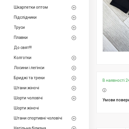
Шкарпетки оптом
Підслідники
Труси
Плавки
До свят!!!
Колготки
Лосини і легінси
Бриджі та треки
В наявності 2
Штани жіночі
Шорти чоловічі
Шорти жіночі
Штани спортивні чоловічі
Натільна білизна