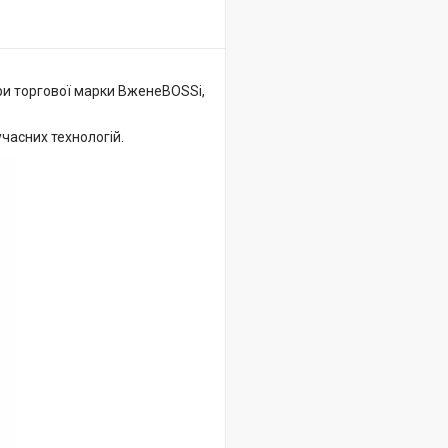
кри торгової марки ВженеBOSSі,
часних технологій.