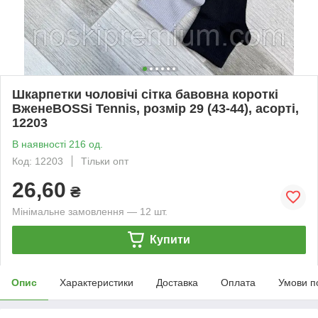
Шкарпетки чоловічі сітка бавовна короткі
ВженеBOSSі Tennis, розмір 29 (43-44), асорті,
12203
В наявності 216 од.
Код: 12203
Тільки опт
26,60
₴
Мінімальне замовлення — 12 шт.
Купити
Опис
Характеристики
Доставка
Оплата
Умови п