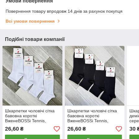
Умови повернення
Повернення товару впродовж 14 днів за рахунок покупця
Всі умови повернення
Подібні товари компанії
Шкарпетки чоловічі сітка
Шкарпетки чоловічі сітка
Шкар
бавовна короткі
бавовна короткі
демі
ВженеBOSSі Tennis,
ВженеBOSSі Tennis,
сере
розмір 29 (43-44), білі,
розмір 29 (43-44), чорні,
Tenn
26,60
26,60
30
₴
₴
12211
12207
асор