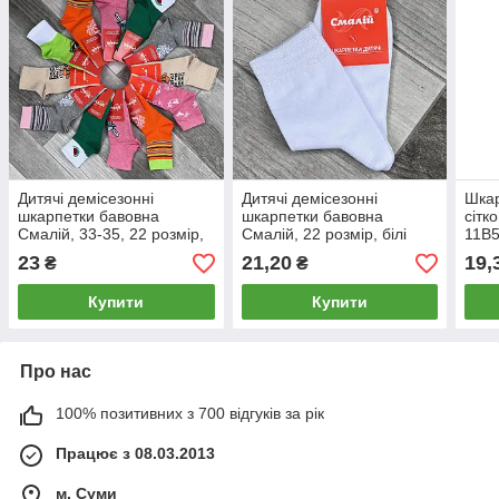
Дитячі демісезонні
Дитячі демісезонні
Шкар
шкарпетки бавовна
шкарпетки бавовна
сітк
Смалій, 33-35, 22 розмір,
Смалій, 22 розмір, білі
11В5
асорті
(33-35), 10202
043
23
21,20
19,
₴
₴
Купити
Купити
Про нас
100% позитивних з 700 відгуків за рік
Працює з 08.03.2013
м. Суми