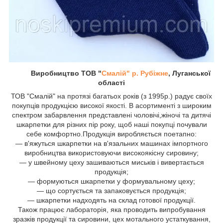
Виробництво ТОВ "
Смалій" р. Рубіжне
, Луганської
області
ТОВ "Смалій" на протязі багатьох років (з 1995р.) радує своїх
покупців продукцією високої якості. В асортименті з широким
спектром забарвлення представлені чоловічі,жіночі та дитячі
шкарпетки для різних пір року, щоб наші покупці почували
себе комфортно.Продукція виробляється поетапно:
― в'яжуться шкарпетки на в'язальних машинах імпортного
виробництва використовуючи високоякісну сировину;
― у швейному цеху зашиваються миськів і вивертається
продукція;
― формуються шкарпетки у формувальному цеху;
― що сортується та запаковується продукція;
― шкарпетки надходять на склад готової продукції.
Також працює лабораторія, яка проводить випробування
зразків продукції та сировини, цех мотального устаткування,