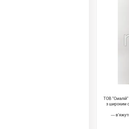
ТОВ "Смалій" 
з широким с
― в'яжут