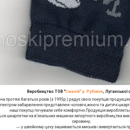
Виробництво ТОВ "
Смалій" р. Рубіжне
, Луганської 
на протязі багатьох років (з 1995р.) радує своїх покупців продукціє
пектром забарвлення представлені чоловічі,жіночі та дитячі шкарпе
наші покупці почували себе комфортно.Продукція виробляєть
ься шкарпетки на в'язальних машинах імпортного виробництва ви
сировину;
― у швейному цеху зашиваються миськів і вивертається п