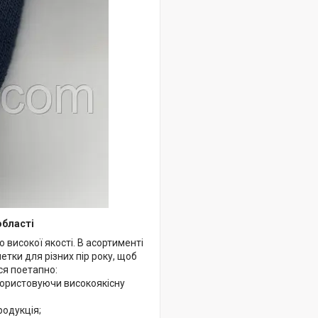
області
ю високої якості. В асортименті
тки для різних пір року, щоб
ся поетапно:
користовуючи високоякісну
родукція;