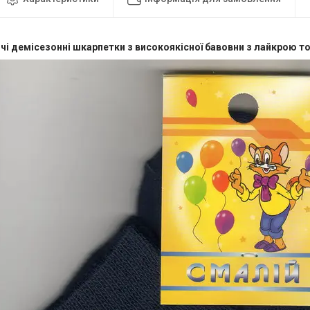
чі демісезонні шкарпетки з високоякісної бавовни з лайкрою то