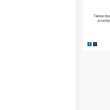
Також пра
устатку