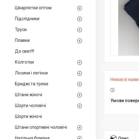
Шкарпетки оптом
Підслідники
Труси
Плавки
До свят!!!
Колготки
Лосини і легінси
Немає в наяв
Бриджі та треки
Штани жіночі
Шорти чоловічі
Шорти жіночі
Штани спортивні чоловічі
Натільна білизна
Опис