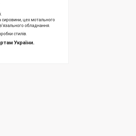
;
.
а сировини, цех мотального
в'язального обладнання.
зробки стилів.
ртам України.