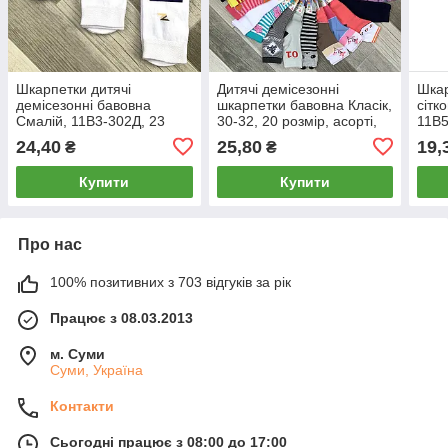
Шкарпетки дитячі
Дитячі демісезонні
Шкар
демісезонні бавовна
шкарпетки бавовна Класік,
сітк
Смалій, 11В3-302Д, 23
30-32, 20 розмір, асорті,
11В5
розмір (36-38), білі, 302
06550
043
24,40
25,80
19,
₴
₴
Купити
Купити
Про нас
100% позитивних з 703 відгуків за рік
Працює з 08.03.2013
м. Суми
Суми, Україна
Контакти
Сьогодні працює з 08:00 до 17:00