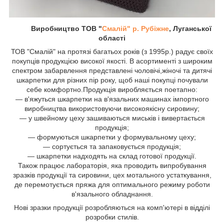
Виробництво ТОВ "
Смалій" р. Рубіжне
, Луганської
області
ТОВ "Смалій" на протязі багатьох років (з 1995р.) радує своїх
покупців продукцією високої якості. В асортименті з широким
спектром забарвлення представлені чоловічі,жіночі та дитячі
шкарпетки для різних пір року, щоб наші покупці почували
себе комфортно.Продукція виробляється поетапно:
― в'яжуться шкарпетки на в'язальних машинах імпортного
виробництва використовуючи високоякісну сировину;
― у швейному цеху зашиваються миськів і вивертається
продукція;
― формуються шкарпетки у формувальному цеху;
― сортується та запаковується продукція;
― шкарпетки надходять на склад готової продукції.
Також працює лабораторія, яка проводить випробування
зразків продукції та сировини, цех мотального устаткування,
де перемотується пряжа для оптимального режиму роботи
в'язального обладнання.
Нові зразки продукції розробляються на комп'ютері в відділі
розробки стилів.