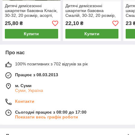
Дитячі демісезонні
Дитячі демісезонні
Дитя
шкарпетки бавовна Класік,
шкарпетки бавовна
шкар
30-32, 20 розмір, асорті,
Смалій, 30-32, 20 розмір,
Смал
06550
асорті
асор
25,80
22,10
23
₴
₴
Купити
Купити
Про нас
100% позитивних з 702 відгуків за рік
Працює з 08.03.2013
м. Суми
Суми, Україна
Контакти
Сьогодні працює з 08:00 до 17:00
Показати весь графік роботи