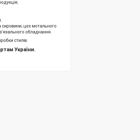
родукція;
;
.
а сировини, цех мотального
в'язального обладнання.
зробки стилів.
ртам України.