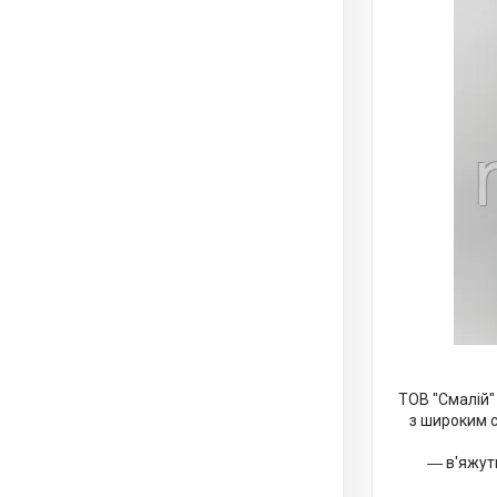
ТОВ "Смалій" 
з широким с
― в'яжут