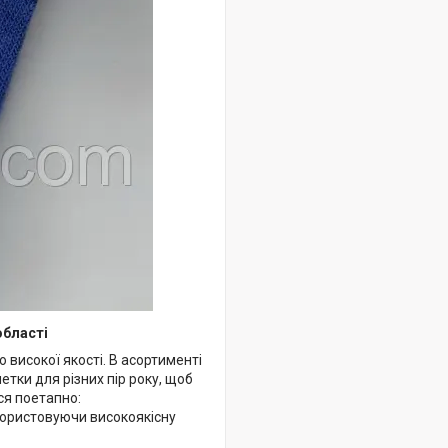
області
ю високої якості. В асортименті
тки для різних пір року, щоб
ся поетапно:
користовуючи високоякісну