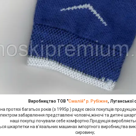
Виробництво ТОВ "
Смалій" р. Рубіжне
, Луганської 
на протязі багатьох років (з 1995р.) радує своїх покупців продукціє
пектром забарвлення представлені чоловічі,жіночі та дитячі шкарпе
наші покупці почували себе комфортно.Продукція виробляєть
ься шкарпетки на в'язальних машинах імпортного виробництва ви
сировину;