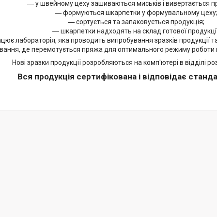
― у швейному цеху зашиваються миськів і вивертається п
― формуються шкарпетки у формувальному цеху
― сортується та запаковується продукція;
― шкарпетки надходять на склад готової продукції
цює лабораторія, яка проводить випробування зразків продукції т
вання, де перемотується пряжа для оптимального режиму роботи 
Нові зразки продукції розробляються на комп'ютері в відділі ро
Вся продукція сертифікована і відповідає станда