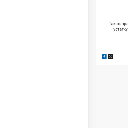
Також пра
устатку