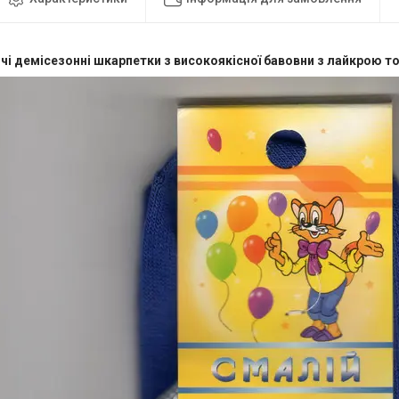
чі демісезонні шкарпетки з високоякісної бавовни з лайкрою то