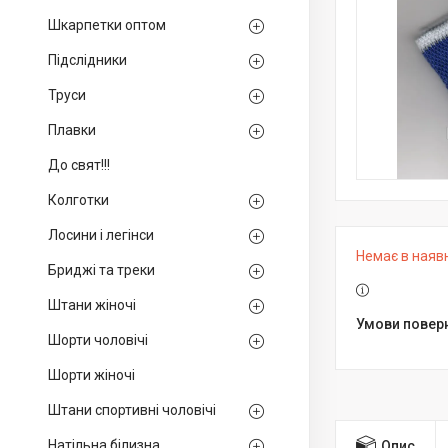
Шкарпетки оптом
Підслідники
Труси
Плавки
До свят!!!
Колготки
Лосини і легінси
Немає в наяв
Бриджі та треки
Штани жіночі
Шорти чоловічі
Шорти жіночі
Штани спортивні чоловічі
Натільна білизна
Опис