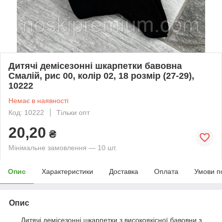
Дитячі демісезонні шкарпетки бавовна
Смалій, рис 00, колір 02, 18 розмір (27-29),
10222
Немає в наявності
Код: 10222
Тільки опт
20,20
₴
Мінімальне замовлення — 10 шт.
Опис
Характеристики
Доставка
Оплата
Умови п
Опис
Дитячі демісезонні шкарпетки з високоякісної бавовни з