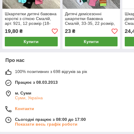
Шкарпетки дитячі бавовна
Дитячі демісезонні
Шкар
короткі з сіткою Смалій,
шкарпетки бавовна
демі
арт. 921, 12 розмір (18-
Смалій, 33-35, 22 розмір,
Смал
20), асорті, 04301
асорті
розм
19,80
23
24,
₴
₴
Купити
Купити
Про нас
100% позитивних з 698 відгуків за рік
Працює з 08.03.2013
м. Суми
Суми, Україна
Контакти
Сьогодні працює з 08:00 до 17:00
Показати весь графік роботи