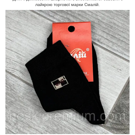
лайкрою торгової марки Смалій.