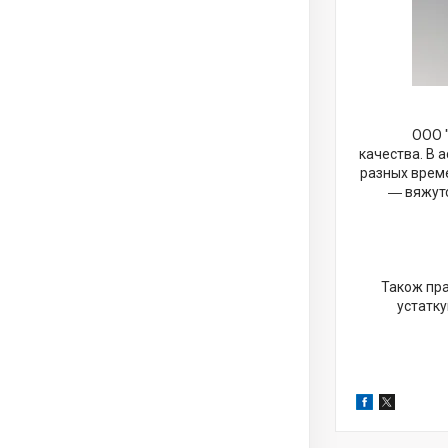
ООО "Сма
качества. В 
разных време
― вяжутся н
Також пра
устатку