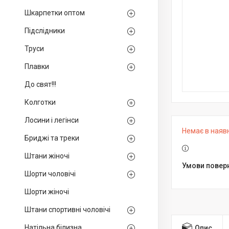
Шкарпетки оптом
Підслідники
Труси
Плавки
До свят!!!
Колготки
Лосини і легінси
Немає в наяв
Бриджі та треки
Штани жіночі
Шорти чоловічі
Шорти жіночі
Штани спортивні чоловічі
Натільна білизна
Опис