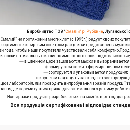
Виробництво ТОВ "
Смалій" р. Рубіжне
, Луганської 
лий" на протяжении многих лет (с 1995г.) радует своих покупа
ассортименте с широким спектром расцветки представлены мужские
н года, чтобы наши покупатели чувствовали себя комфортно.Прод
оски на вязальных машинах импортного производства использу
― в швейном цехе зашиваются мыски и выворачивается 
― формируются носки в формировочном цехе
― сортируется и упаковывается продукция;
― шкарпетки надходять на склад готової продукції
цює лабораторія, яка проводить випробування зразків продукції т
вання, де перемотується пряжа для оптимального режиму роботи 
Нові зразки продукції розробляються на комп'ютері в відділі ро
Вся продукція сертифікована і відповідає станда