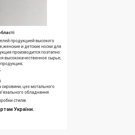
області
телей продукцией высокого
,женские и детские носки для
укция производится поэтапно:
я высококачественное сырье;
продукция;
;
.
а сировини, цех мотального
в'язального обладнання.
зробки стилів.
ртам України.