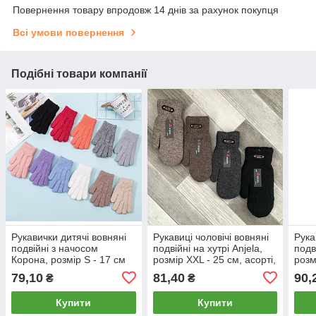
Повернення товару впродовж 14 днів за рахунок покупця
Всі умови повернення
Подібні товари компанії
Рукавички дитячі вовняні
Рукавиці чоловічі вовняні
Рука
подвійні з начосом
подвійні на хутрі Anjela,
подв
Корона, розмір S - 17 см
розмір XXL - 25 см, асорті,
розм
(5-7 років), асорті, 0638
1012
101
79,10
81,40
90,
₴
₴
Купити
Купити