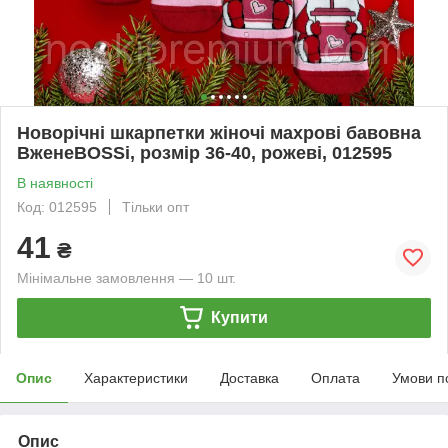
Новорічні шкарпетки жіночі махрові бавовна
ВженеBOSSі, розмір 36-40, рожеві, 012595
В наявності
Код: 012595
Тільки опт
41
₴
Мінімальне замовлення — 10 шт.
Купити
Опис
Характеристики
Доставка
Оплата
Умови п
Опис