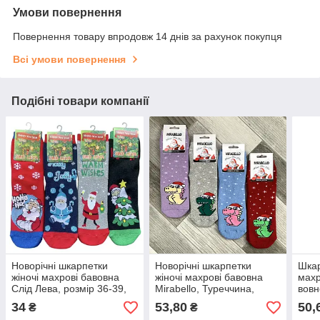
Умови повернення
Повернення товару впродовж 14 днів за рахунок покупця
Всі умови повернення
Подібні товари компанії
Новорічні шкарпетки
Новорічні шкарпетки
Шкар
жіночі махрові бавовна
жіночі махрові бавовна
махр
Слід Лева, розмір 36-39,
Мirabello, Туреччина,
вовн
асорті, 223020
розмір 36-40, асорті, 0983
Туре
34
53,80
50,
₴
₴
асор