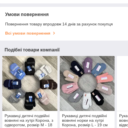
Умови повернення
Повернення товару впродовж 14 днів за рахунок покупця
Всі умови повернення
Подібні товари компанії
Рукавиці дитячі подвійні
Рукавиці дитячі подвійні
Рука
вовняні на хутрі Корона, з
вовняні норки на хутрі
вовн
одворотом, розмір M - 18
Корона, розмір L - 19 см
відв