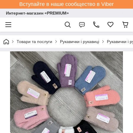
Вступайте в наше сообщество в Viber
Интернет-магазин «PREMIUM»
Товари та послуги
Рукавички і рукавиці
Рукавички і р