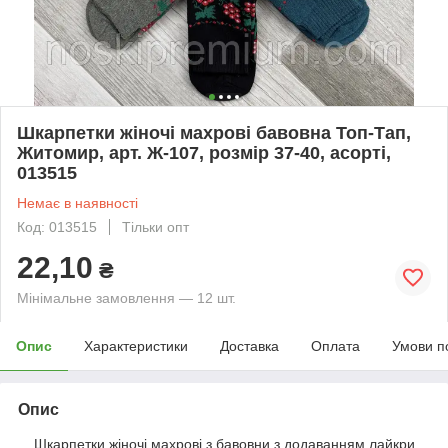
Шкарпетки жіночі махрові бавовна Топ-Тап,
Житомир, арт. Ж-107, розмір 37-40, асорті,
013515
Немає в наявності
Код: 013515
Тільки опт
22,10
₴
Мінімальне замовлення — 12 шт.
Опис
Характеристики
Доставка
Оплата
Умови п
Опис
Шкарпетки жіночі махрові з бавовни з додаванням лайкри