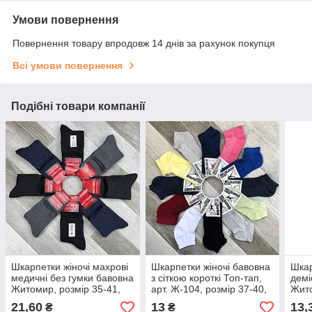
Умови повернення
Повернення товару впродовж 14 днів за рахунок покупця
Всі умови повернення
Подібні товари компанії
Шкарпетки жіночі махрові
Шкарпетки жіночі бавовна
Шкар
медичні без гумки бавовна
з сіткою короткі Топ-тап,
демі
Житомир, розмір 35-41,
арт. Ж-104, розмір 37-40,
Жито
асорті, 07652
кольорове асорті, 07657
асор
21,60
13
13,
₴
₴