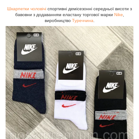
Шкарпетки чоловічі
спортивні демісезонні середньої висоти з
бавовни з додаванням еластану торгової марки
Nike
,
виробництво
Туреччина
.