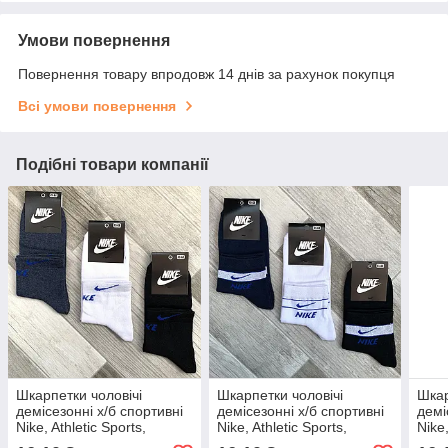
Умови повернення
Повернення товару впродовж 14 днів за рахунок покупця
Всі умови повернення
Подібні товари компанії
Шкарпетки чоловічі
Шкарпетки чоловічі
Шкар
демісезонні х/б спортивні
демісезонні х/б спортивні
демі
Nike, Athletic Sports,
Nike, Athletic Sports,
Nike,
середні, асорті, 11525
середні, асорті, 05044
сере