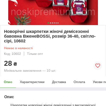
Новорічні шкарпетки жіночі демісезонні
бавовна ВженеBOSSі, розмір 36-40, світло-
сірі, 10602
Немає в наявності
Код: 10602
Тільки опт
28
₴
Мінімальне замовлення — 10 шт.
Опис
Характеристики
Доставка
Оплата
Умови п
Опис
Шкарпетки новорічні жіночі демісезонні з високоякісної