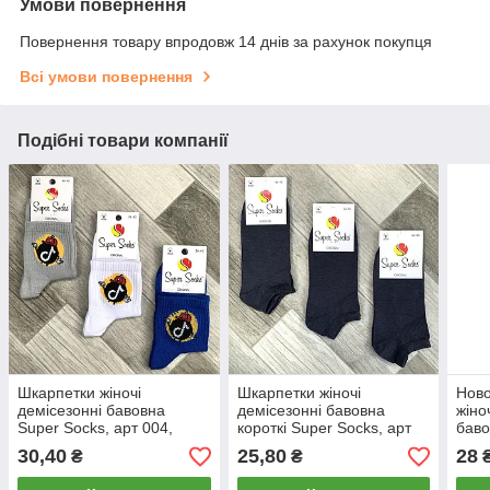
Умови повернення
Повернення товару впродовж 14 днів за рахунок покупця
Всі умови повернення
Подібні товари компанії
Шкарпетки жіночі
Шкарпетки жіночі
Ново
демісезонні бавовна
демісезонні бавовна
жіно
Super Socks, арт 004,
короткі Super Socks, арт
баво
асорті 041, розмір 36-40,
027, темно-сірі, розмір 36-
розм
30,40
25,80
28
₴
₴
004
40, 027
106