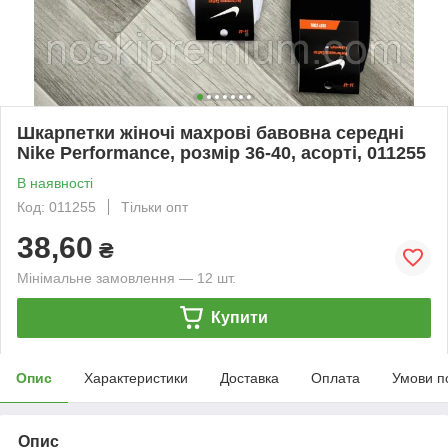
Шкарпетки жіночі махрові бавовна середні
Nike Performance, розмір 36-40, асорті, 011255
В наявності
Код: 011255
Тільки опт
38,60
₴
Мінімальне замовлення — 12 шт.
Купити
Опис
Характеристики
Доставка
Оплата
Умови п
Опис