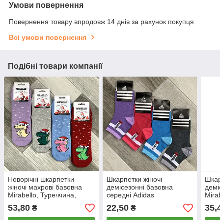
Умови повернення
Повернення товару впродовж 14 днів за рахунок покупця
Всі умови повернення
Подібні товари компанії
Новорічні шкарпетки
Шкарпетки жіночі
Шкар
жіночі махрові бавовна
демісезонні бавовна
демі
Мirabello, Туреччина,
середні Adidas
Mira
розмір 36-40, асорті, 0983
Performance, Туреччина,
40 р
53,80
22,50
35,
₴
₴
розмір 36-40, асорті,
036
06172