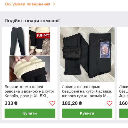
Всі умови повернення
Подібні товари компанії
Лосини термо жіночі
Лосини жіночі термо
Лоси
бавовна з вовною на хутрі
безшовні на хутрі Ластівка,
безш
Kenalin, розмір XL-5XL,
широка гумка, розмір M-
Juju
чорні, 9180
4XL, А172
чорн
333
182,20
160
₴
₴
Купити
Купити