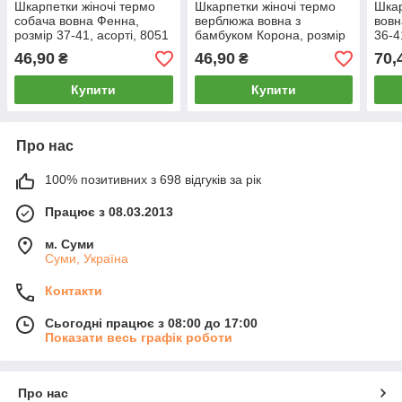
Шкарпетки жіночі термо
Шкарпетки жіночі термо
Шкар
собача вовна Фенна,
верблюжа вовна з
вовн
розмір 37-41, асорті, 8051
бамбуком Корона, розмір
36-4
37-41, асорті, 2516-4
46,90
46,90
70,
₴
₴
Купити
Купити
Про нас
100% позитивних з 698 відгуків за рік
Працює з 08.03.2013
м. Суми
Суми, Україна
Контакти
Сьогодні працює з 08:00 до 17:00
Показати весь графік роботи
Про нас