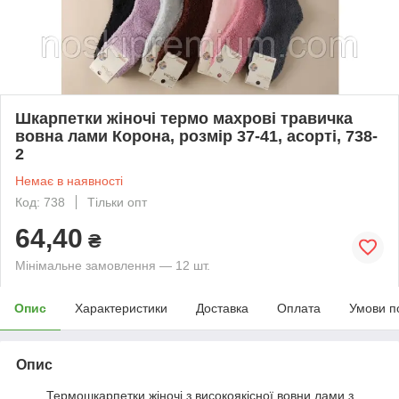
Шкарпетки жіночі термо махрові травичка
вовна лами Корона, розмір 37-41, асорті, 738-
2
Немає в наявності
Код: 738
Тільки опт
64,40
₴
Мінімальне замовлення — 12 шт.
Опис
Характеристики
Доставка
Оплата
Умови п
Опис
Термошкарпетки жіночі з високоякісної вовни лами з