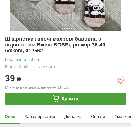
Шкарпетки жіночі махрові бавовна з
відворотом ВженеBOSSі, розмір 36-40,
бежеві, 012562
В наявності 20 од.
Код: 012562
Тільки опт
39
₴
Мінімальне замовлення — 10 шт.
Купити
Опис
Характеристики
Доставка
Оплата
Умови п