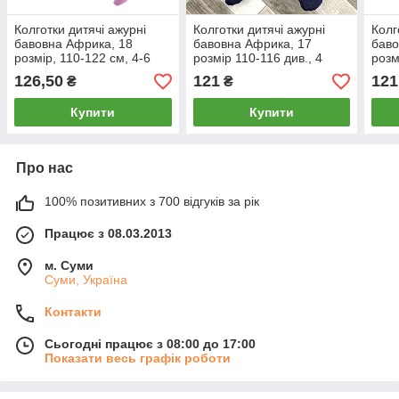
Колготки дитячі ажурні
Колготки дитячі ажурні
Колг
бавовна Африка, 18
бавовна Африка, 17
баво
розмір, 110-122 см, 4-6
розмір 110-116 див., 4
розм
років, рожеві в ромбік,
роки, рис. 020, сині, 08204
роки
126,50
121
121
₴
₴
08230
082
Купити
Купити
Про нас
100% позитивних з 700 відгуків за рік
Працює з 08.03.2013
м. Суми
Суми, Україна
Контакти
Сьогодні працює з 08:00 до 17:00
Показати весь графік роботи