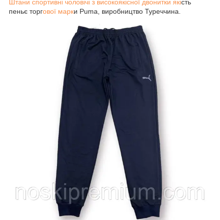
Штани спортивні чоловічі з високоякісної двонитки
які
сть
пеньє торг
ової марк
и Puma, виробництво Туреччина.