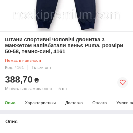
Штани спортивні чоловічі двонитка з
манжетом напівбатали пеньє Puma, розміри
50-58, темно-сині, 4161
Немає в наявності
Код: 4161
Тільки опт
388,70
₴
Мінімальне замовлення — 5 шт.
Опис
Характеристики
Доставка
Оплата
Умови п
Опис