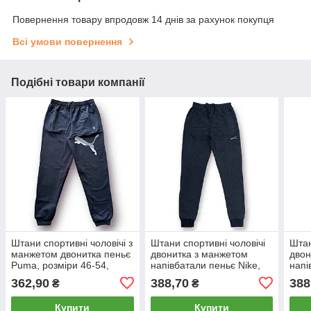
Повернення товару впродовж 14 днів за рахунок покупця
Всі умови повернення
Подібні товари компанії
Штани спортивні чоловічі з
Штани спортивні чоловічі
Штан
манжетом двонитка пеньє
двонитка з манжетом
двон
Puma, розміри 46-54,
напівбатали пеньє Nike,
напі
темно-сині, 4042
розміри 50-58, темно-сірі,
розм
362,90
388,70
388
₴
₴
4112
4111
Купити
Купити