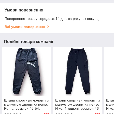
Умови повернення
Повернення товару впродовж 14 днів за рахунок покупця
Всі умови повернення
Подібні товари компанії
Штани спортивні чоловічі з
Штани спортивні чоловічі з
Штан
манжетом двонитка пеньє
манжетом двонитка пеньє
манж
Puma, розміри 46-54,
Nike, 4 кишені, розміри 46-
Nike
темно-сині, 4042
54, темно-сині, 4002
темн