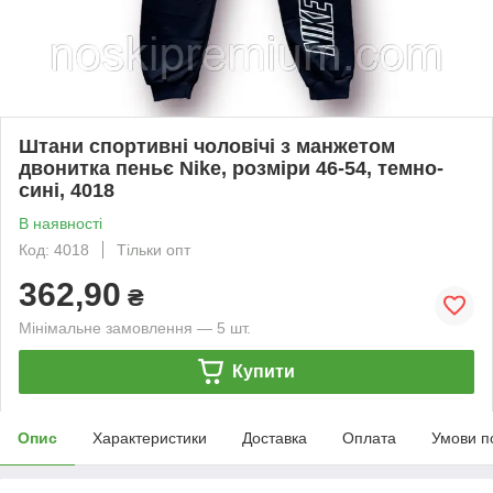
Штани спортивні чоловічі з манжетом
двонитка пеньє Nike, розміри 46-54, темно-
сині, 4018
В наявності
Код: 4018
Тільки опт
362,90
₴
Мінімальне замовлення — 5 шт.
Купити
Опис
Характеристики
Доставка
Оплата
Умови п