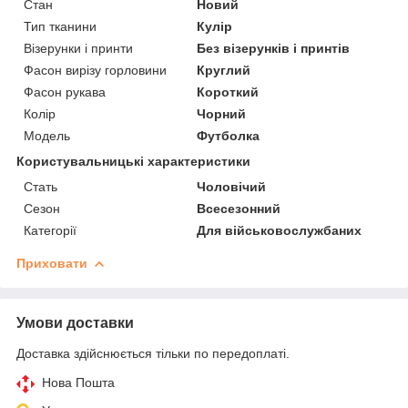
Стан
Новий
Тип тканини
Кулір
Візерунки і принти
Без візерунків і принтів
Фасон вирізу горловини
Круглий
Фасон рукава
Короткий
Колір
Чорний
Модель
Футболка
Користувальницькі характеристики
Стать
Чоловічий
Сезон
Всесезонний
Категорії
Для військовослужбаних
Приховати
Умови доставки
Доставка здійснюється тільки по передоплаті.
Нова Пошта