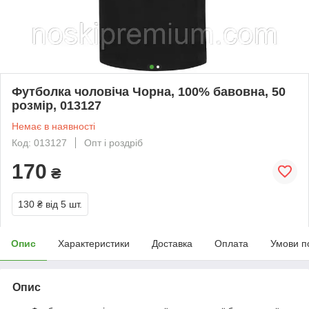
Футболка чоловіча Чорна, 100% бавовна, 50
розмір, 013127
Немає в наявності
Код: 013127
Опт і роздріб
170
₴
130 ₴
від 5 шт.
Опис
Характеристики
Доставка
Оплата
Умови п
Опис