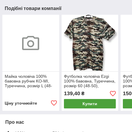
Подібні товари компанії
Майка чоловіча 100%
Футболка чоловіча Ezgi
Футб
бавовна рубчик KO-MI,
100% бавовна, Туреччина,
100%
Туреччина, розмір L (48-
розмір 60 (48-50),
розм
50), чорна, 010422
камуфляж, 09802
кам
139,40
150
₴
Ціну уточнюйте
Купити
Про нас