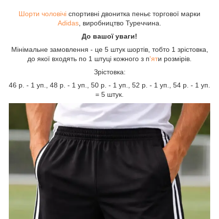
Шорти чоловічі
спортивні двонитка пеньє торгової марки
Adidas
, виробництво Туреччина.
До вашої уваги!
Мінімальне замовлення - це 5 штук шортів, тобто 1 зрістовка,
до якої входять по 1 штуці кожного з п
'ят
и розмірів.
Зрістовка:
46 р. - 1 уп., 48 р. - 1 уп., 50 р. - 1 уп., 52 р. - 1 уп., 54 р. - 1 уп.
= 5 штук.