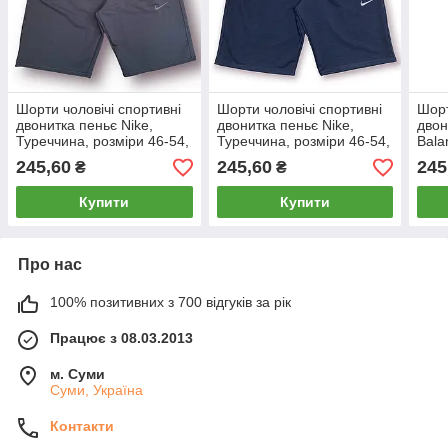
Шорти чоловічі спортивні
Шорти чоловічі спортивні
Шорт
двонитка пеньє Nike,
двонитка пеньє Nike,
двон
Туреччина, розміри 46-54,
Туреччина, розміри 46-54,
Bala
сірі, 013253
темно-сині, 011502
розм
245,60
245,60
245
₴
₴
123
Купити
Купити
Про нас
100% позитивних з 700 відгуків за рік
Працює з 08.03.2013
м. Суми
Суми, Україна
Контакти