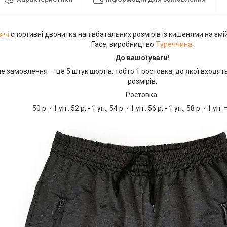
ічі
спортивні двонитка напівбатальних розмірів із кишенями на змі
Face, виробництво
Туреччина
.
До вашої уваги!
е замовлення — це 5 штук шортів, тобто 1 ростовка, до якої входять
розмірів.
Ростовка:
50 р. - 1 уп., 52 р. - 1 уп., 54 р. - 1 уп., 56 р. - 1 уп., 58 р. - 1 уп.