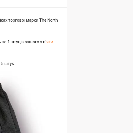
йках торгової марки The North
 по 1 штуці кожного з п'
яти
 = 5 штук.