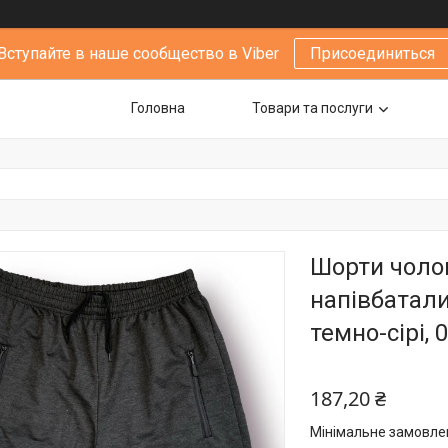
Вступайте в наше сообщество в Viber
Присоединиться
Головна
Товари та послуги
Шорти чолов
напівбатали
темно-сірі, 
187,20 ₴
Мінімальне замовлен