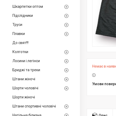
Шкарпетки оптом
Підслідники
Труси
Плавки
До свят!!!
Колготки
Лосини і легінси
Немає в наяв
Бриджі та треки
Штани жіночі
Шорти чоловічі
Шорти жіночі
Штани спортивні чоловічі
Натільна білизна
Опис