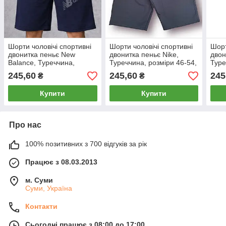
Шорти чоловічі спортивні
Шорти чоловічі спортивні
Шорт
двонитка пеньє New
двонитка пеньє Nike,
двон
Balance, Туреччина,
Туреччина, розміри 46-54,
Туре
розміри 46-54, темно-сині,
сірі, 013253
темн
245,60
245,60
245
₴
₴
12312
Купити
Купити
Про нас
100% позитивних з 700 відгуків за рік
Працює з 08.03.2013
м. Суми
Суми, Україна
Контакти
Сьогодні працює з 08:00 до 17:00