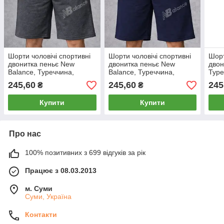
Шорти чоловічі спортивні
Шорти чоловічі спортивні
Шорт
двонитка пеньє New
двонитка пеньє New
двон
Balance, Туреччина,
Balance, Туреччина,
Туре
розміри 46-54, темно-сірі,
розміри 46-54, темно-сині,
сірі
245,60
245,60
245
₴
₴
12315
12312
Купити
Купити
Про нас
100% позитивних з 699 відгуків за рік
Працює з 08.03.2013
м. Суми
Суми, Україна
Контакти