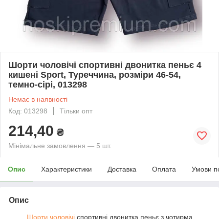
Шорти чоловічі спортивні двонитка пеньє 4
кишені Sport, Туреччина, розміри 46-54,
темно-сірі, 013298
Немає в наявності
Код: 013298
Тільки опт
214,40
₴
Мінімальне замовлення — 5 шт.
Опис
Характеристики
Доставка
Оплата
Умови п
Опис
Шорти чоловічі
спортивні двонитка пеньє з чотирма