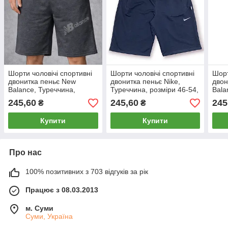
Шорти чоловічі спортивні
Шорти чоловічі спортивні
Шорт
двонитка пеньє New
двонитка пеньє Nike,
двон
Balance, Туреччина,
Туреччина, розміри 46-54,
Bala
розміри 46-54, темно-сірі,
темно-сині, 011502
розм
245,60
245,60
245
₴
₴
12315
123
Купити
Купити
Про нас
100% позитивних з 703 відгуків за рік
Працює з 08.03.2013
м. Суми
Суми, Україна