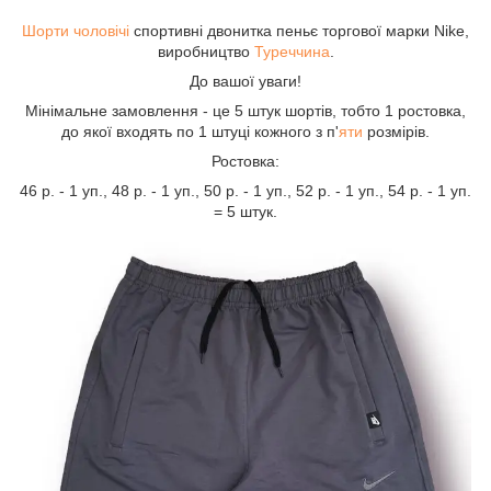
Шорти чоловічі
спортивні двонитка пеньє торгової марки Nike,
виробництво
Туреччина
.
До вашої уваги!
Мінімальне замовлення - це 5 штук шортів, тобто 1 ростовка,
до якої входять по 1 штуці кожного з п'
яти
розмірів.
Ростовка:
46 р. - 1 уп., 48 р. - 1 уп., 50 р. - 1 уп., 52 р. - 1 уп., 54 р. - 1 уп.
= 5 штук.