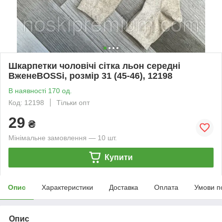
Шкарпетки чоловічі сітка льон середні
ВженеBOSSі, розмір 31 (45-46), 12198
В наявності 170 од.
Код: 12198
Тільки опт
29
₴
Мінімальне замовлення — 10 шт.
Купити
Опис
Характеристики
Доставка
Оплата
Умови п
Опис