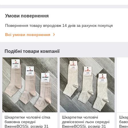
Умови повернення
Повернення товару впродовж 14 днів за рахунок покупця
Всі умови повернення
Подібні товари компанії
Шкарпетки чоловічі сітка
Шкарпетки чоловічі
Шкар
бавовна середні
демісезонні льон середні
баво
ВженеBOSSі, розмір 31
ВженеBOSSі, розмір 31
Вжен