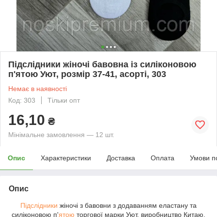
Підслідники жіночі бавовна із силіконовою
п'ятою Уют, розмір 37-41, асорті, 303
Немає в наявності
Код: 303
Тільки опт
16,10
₴
Мінімальне замовлення — 12 шт.
Опис
Характеристики
Доставка
Оплата
Умови п
Опис
Підслідники
жіночі з бавовни з додаванням еластану та
силіконовою п'
ятою
торгової марки Уют, виробництво Китаю.