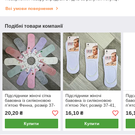
Всі умови повернення
Подібні товари компанії
Підслідники жіночі сітка
Підслідники жіночі
Підс
бавовна із силіконовою
бавовна із силіконовою
баво
п'ятою Фенна, розмір 37-
п'ятою Уют, розмір 37-41,
п'ят
41, асорті, 8003
білі, 307
чорн
20,20
16,10
16,
₴
₴
Купити
Купити