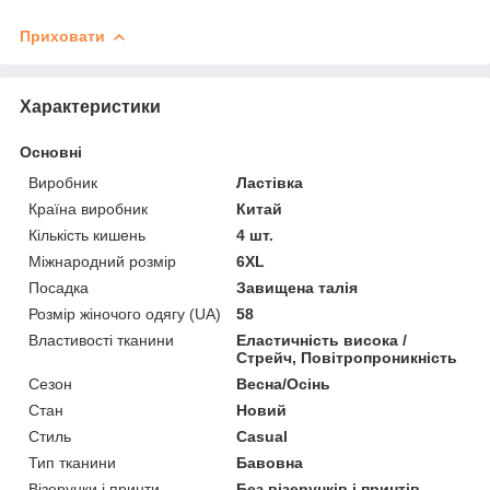
Приховати
Характеристики
Основні
Виробник
Ластівка
Країна виробник
Китай
Кількість кишень
4 шт.
Міжнародний розмір
6XL
Посадка
Завищена талія
Розмір жіночого одягу (UA)
58
Властивості тканини
Еластичність висока /
Стрейч, Повітропроникність
Сезон
Весна/Осінь
Стан
Новий
Стиль
Casual
Тип тканини
Бавовна
Візерунки і принти
Без візерунків і принтів