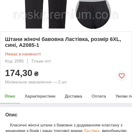
Штани жіночі бавовна Ластівка, розмір 6XL,
сині, А2085-1
Немає в наявності
Код: 2085
Тільки опт
174,30
₴
Мінімальне замовлення — 2 шт.
Опис
Характеристики
Доставка
Оплата
Умови п
Опис
Класичні жіночі штани з бавовни з додаванням еластану з
кишенями з боків і ззаду торгової марки
Ластівка
, виробництво