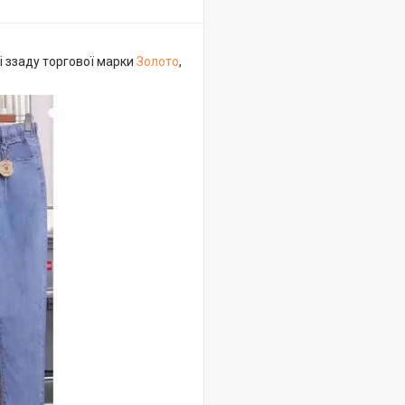
і ззаду торгової марки
Золото
,